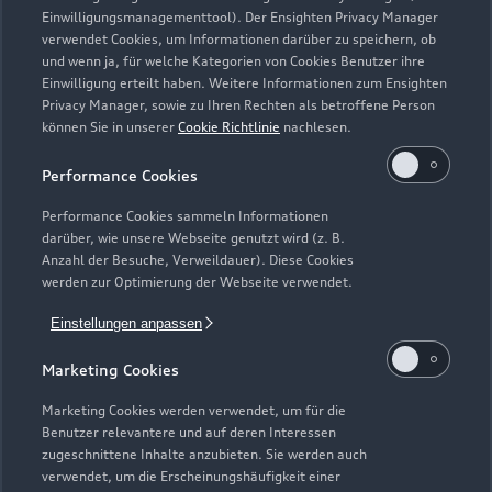
Einwilligungsmanagementtool). Der Ensighten Privacy Manager
Zurück nach oben
verwendet Cookies, um Informationen darüber zu speichern, ob
und wenn ja, für welche Kategorien von Cookies Benutzer ihre
Einwilligung erteilt haben. Weitere Informationen zum Ensighten
Modelle
Privacy Manager, sowie zu Ihren Rechten als betroffene Person
können Sie in unserer
Cookie Richtlinie
nachlesen.
Kaufen & leasen
Alle Modelle
Performance Cookies
Modelle vergleichen
Service & Zubehör
Performance Cookies sammeln Informationen
Neuwagensuche
darüber, wie unsere Webseite genutzt wird (z. B.
Elektromodelle
Anzahl der Besuche, Verweildauer). Diese Cookies
Gebrauchtwagensuche
Support
werden zur Optimierung der Webseite verwendet.
Saisonale Angebote
Plug-in-Hybride
Gebrauchtwagen
Einstellungen anpassen
Audi Services
Über Audi
Kundenservice
Finanzierung
Marketing Cookies
Garantie
Händlersuche
Aktionen & Angebote
Unternehmen
Marketing Cookies werden verwendet, um für die
Audi digital services
Benutzer relevantere und auf deren Interessen
Audi Code
Geschäftskunden
Karriere
zugeschnittene Inhalte anzubieten. Sie werden auch
myAudi
verwendet, um die Erscheinungshäufigkeit einer
Häufige Fragen (FAQ)