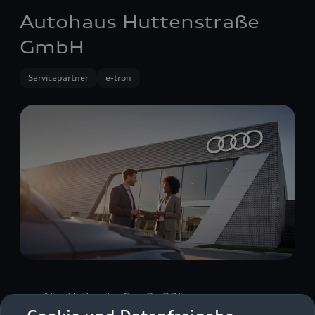
Autohaus Huttenstraße
GmbH
Servicepartner
e-tron
Alte Hallesche Straße 23b
06918 Salzatal OT Bennstedt